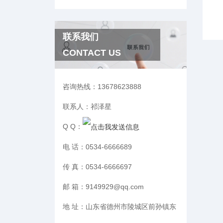
联系我们
CONTACT US
咨询热线：
13678623888
联系人：
祁泽星
Q Q：
电 话：
0534-6666689
传 真：
0534-6666697
邮 箱：
9149929@qq.com
地 址：
山东省德州市陵城区前孙镇东