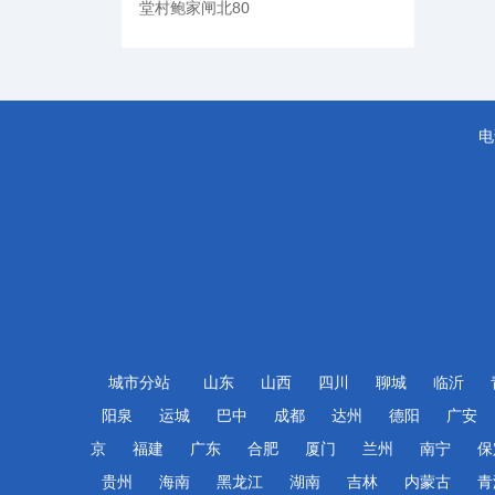
堂村鲍家闸北80
电
城市分站
山东
山西
四川
聊城
临沂
阳泉
运城
巴中
成都
达州
德阳
广安
京
福建
广东
合肥
厦门
兰州
南宁
保
贵州
海南
黑龙江
湖南
吉林
内蒙古
青